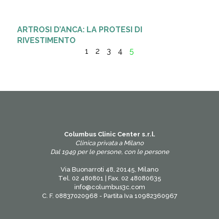
ARTROSI D’ANCA: LA PROTESI DI
RIVESTIMENTO
1
2
3
4
5
Columbus Clinic Center s.r.l.
Clinica privata a Milano
Dal 1949 per le persone, con le persone
Via Buonarroti 48, 20145, Milano
Tel. 02 480801 | Fax. 02 48080635
info@columbus3c.com
C. F. 08837020968 - Partita Iva 10982360967