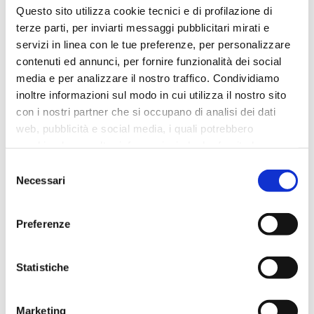
Questo sito utilizza cookie tecnici e di profilazione di
terze parti, per inviarti messaggi pubblicitari mirati e
servizi in linea con le tue preferenze, per personalizzare
contenuti ed annunci, per fornire funzionalità dei social
media e per analizzare il nostro traffico. Condividiamo
inoltre informazioni sul modo in cui utilizza il nostro sito
LA VITILIGINE, UNA MALATTIA IMPREVEDIBILE
con i nostri partner che si occupano di analisi dei dati
web, pubblicità e social media, i quali potrebbero
combinarle con altre informazioni che ha fornito loro o
che hanno raccolto dal suo utilizzo dei loro servizi. Vedi
Selezione
la nostra
cookie policy
. Il consenso può essere
Necessari
del
espresso cliccando su "Accetta tutti i cookie" o
consenso
spuntando le singole caselle per le diverse categorie di
Preferenze
cookie. Cliccando su "Chiudi" il sito utilizzerà solo i
cookie strettamente necessari al funzionamento del sito.
Statistiche
COMBATTERE L’IMPOTENZA CON LA TERAPIA
ONDE D’URTO:
Marketing