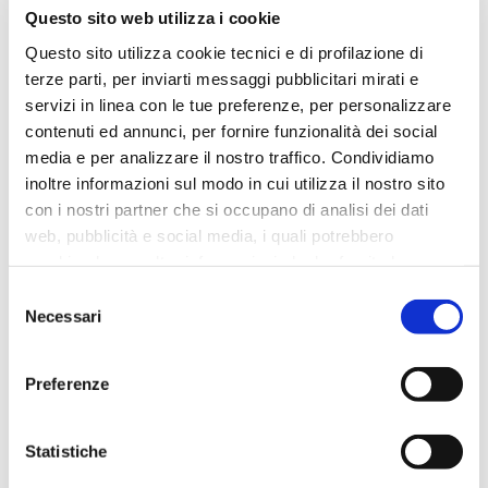
Questo sito web utilizza i cookie
Questo sito utilizza cookie tecnici e di profilazione di
terze parti, per inviarti messaggi pubblicitari mirati e
servizi in linea con le tue preferenze, per personalizzare
contenuti ed annunci, per fornire funzionalità dei social
media e per analizzare il nostro traffico. Condividiamo
inoltre informazioni sul modo in cui utilizza il nostro sito
con i nostri partner che si occupano di analisi dei dati
web, pubblicità e social media, i quali potrebbero
DISTURBI DEL MOVIMENTO – COSA SONO?
combinarle con altre informazioni che ha fornito loro o
che hanno raccolto dal suo utilizzo dei loro servizi. Vedi
Selezione
la nostra
cookie policy
. Il consenso può essere
Necessari
del
espresso cliccando su "Accetta tutti i cookie" o
consenso
spuntando le singole caselle per le diverse categorie di
Preferenze
cookie. Cliccando su "Chiudi" il sito utilizzerà solo i
cookie strettamente necessari al funzionamento del sito.
Statistiche