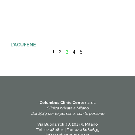
L’ACUFENE
1
2
3
4
5
Columbus Clinic Center s.r.l.
Clinica privata a Milano
Dal 1949 per le persone, con le persone
Via Buonarroti 48, 20145, Milano
Tel. 02 480801 | Fax. 02 48080635