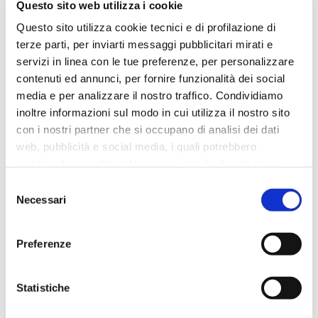
Questo sito web utilizza i cookie
Questo sito utilizza cookie tecnici e di profilazione di
terze parti, per inviarti messaggi pubblicitari mirati e
servizi in linea con le tue preferenze, per personalizzare
contenuti ed annunci, per fornire funzionalità dei social
media e per analizzare il nostro traffico. Condividiamo
inoltre informazioni sul modo in cui utilizza il nostro sito
con i nostri partner che si occupano di analisi dei dati
web, pubblicità e social media, i quali potrebbero
combinarle con altre informazioni che ha fornito loro o
che hanno raccolto dal suo utilizzo dei loro servizi. Vedi
Selezione
la nostra
cookie policy
. Il consenso può essere
Necessari
del
espresso cliccando su "Accetta tutti i cookie" o
consenso
spuntando le singole caselle per le diverse categorie di
Preferenze
cookie. Cliccando su "Chiudi" il sito utilizzerà solo i
cookie strettamente necessari al funzionamento del sito.
Statistiche