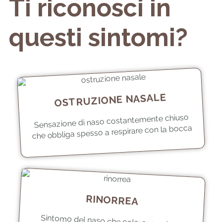
Ti riconosci in
questi sintomi?
OSTRUZIONE NASALE
Sensazione di naso costantemente chiuso
che obbliga spesso a respirare con la bocca
RINORREA
Sintomo del naso che cola: secrezione
nasale mucosa abbondante, anteriore e
retronasale, spesso accompagnata da