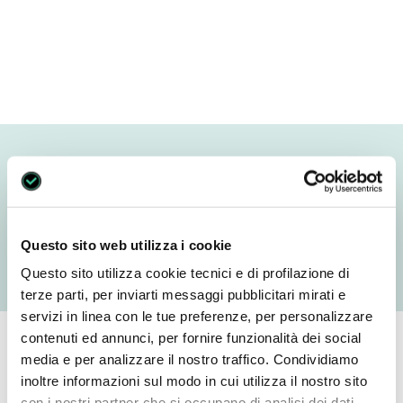
13 Dicembre 2022
VACCINO
ANTINFLUENZALE
Questo sito web utilizza i cookie
Questo sito utilizza cookie tecnici e di profilazione di
terze parti, per inviarti messaggi pubblicitari mirati e
servizi in linea con le tue preferenze, per personalizzare
contenuti ed annunci, per fornire funzionalità dei social
Da oggi presso la nostra Clinica è attiva la
media e per analizzare il nostro traffico. Condividiamo
somministrazione del vaccino antinfluenzale.
inoltre informazioni sul modo in cui utilizza il nostro sito
con i nostri partner che si occupano di analisi dei dati