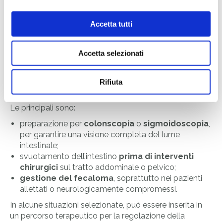
È quindi fondamentale che la procedura venga
eseguita
solo in contesto clinico
, con una
valutazione preliminare accurata e l’utilizzo di
Accetta tutti
dispositivi certificati.
Quando è indicata la
Accetta selezionati
pulizia del colon
Rifiuta
In medicina, la pulizia intestinale ha indicazioni precise.
Le principali sono:
preparazione per
colonscopia
o
sigmoidoscopia
,
per garantire una visione completa del lume
intestinale;
svuotamento dell’intestino
prima di interventi
chirurgici
sul tratto addominale o pelvico;
gestione del fecaloma
, soprattutto nei pazienti
allettati o neurologicamente compromessi.
In alcune situazioni selezionate, può essere inserita in
un percorso terapeutico per la regolazione della