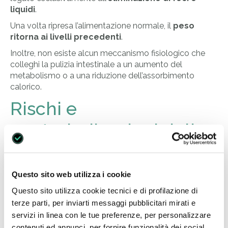
liquidi
.
Una volta ripresa l’alimentazione normale, il
peso
ritorna ai livelli precedenti
.
Inoltre, non esiste alcun meccanismo fisiologico che
colleghi la pulizia intestinale a un aumento del
metabolismo o a una riduzione dell’assorbimento
calorico.
Rischi e
controindicazioni della
pulizia intestinale
Anche se si tratta di una pratica apparentemente
Questo sito web utilizza i cookie
semplice, la
pulizia dell’intestino
comporta
rischi
e
Questo sito utilizza cookie tecnici e di profilazione di
presenta
controindicazioni
ben definite, soprattutto
terze parti, per inviarti messaggi pubblicitari mirati e
quando eseguita in modo improprio o su pazienti con
servizi in linea con le tue preferenze, per personalizzare
patologie non diagnosticate.
contenuti ed annunci, per fornire funzionalità dei social